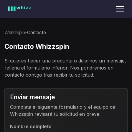
Casino
Whizzspin
Casino en vivo
-
Contacto
App
Contacto Whizzspin
Deportes
Bono
Si quieres hacer una pregunta o dejarnos un mensaje,
Iniciar sesión
rellena el formulario inferior. Nos pondremos en
Registrarse
contacto contigo tras recibir tu solicitud.
Enviar mensaje
Completa el siguiente formulario y el equipo de
Whizzspin revisará tu solicitud en breve.
Nombre completo