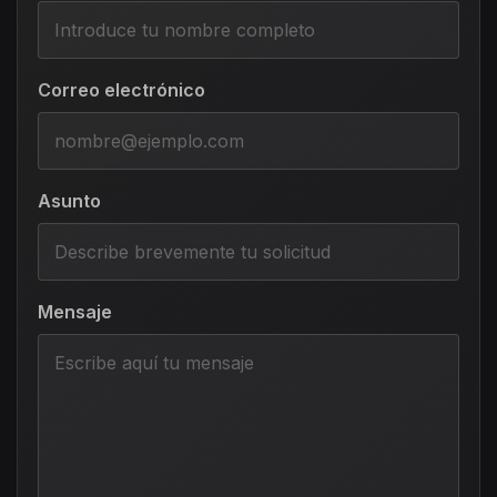
Correo electrónico
Asunto
Mensaje